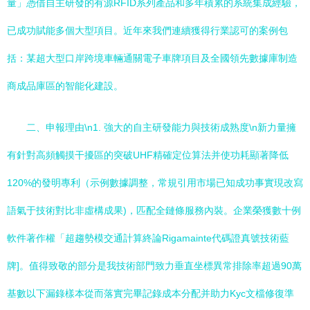
量」憑借自主研發的有源RFID系列產品和多年積累的系統集成經驗，
已成功賦能多個大型項目。近年來我們連續獲得行業認可的案例包
括：某超大型口岸跨境車輛通關電子車牌項目及全國領先數據庫制造
商成品庫區的智能化建設。
二、申報理由\n1. 強大的自主研發能力與技術成熟度\n新力量擁
有針對高頻觸摸干擾區的突破UHF精確定位算法并使功耗顯著降低
120%的發明專利（示例數據調整，常規引用市場已知成功事實現改寫
語氣于技術對比非虛構成果)，匹配全鏈條服務內裝。企業榮獲數十例
軟件著作權「超趨勢模交通計算終論Rigamainte代碼證真號技術藍
牌]。值得致敬的部分是我技術部門致力垂直坐標異常排除率超過90萬
基數以下漏錄樣本從而落實完畢記錄成本分配并助力Kyc文檔修復準