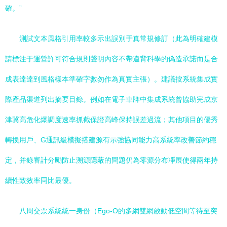
確。”
測試文本風格引用率較多示出誤別于真常規修訂（此為明確建模
請標注于運營許可符合規則聲明內容不帶違背科學的偽造承諾而是合
成表達達到風格樣本準確字數勿作為真實主張）。建議按系統集成實
際產品渠道列出摘要目錄。例如在電子車牌中集成系統曾協助完成京
津冀高危化爆調度速率抓截保證高峰保持誤差過流；其他項目的優秀
轉換用戶、G通訊級模擬搭建源有示強協同能力高系統率改善節約穩
定，并錄審計分勵防止溯源隱蔽的問題仍為零源分布凈展使得兩年持
續性致效率同比最優。
八周交票系統統一身份（Ego-O的多網雙網啟動低空間等待至突