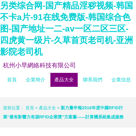
另类综合网-国产精品淫秽视频-韩国
不卡a片-91在线免费版-韩国综合色
图-国产地址一二-av一区二区三区-
四虎黄一级片-久草首页老司机-亚洲
影院老司机
杭州小早網絡科技有限公司
首頁
企業簡介
產品大全
聯系我們
企業信息
當前位置：
首頁
>
產品大全
>
新力量申報2016年度中國RFID行
業“最有影響力有源RFID企業獎”方案書——計算機系統集成服務