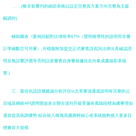
…… (略非影響判的細節表格以設定完整其方案方向完整為主篇
幅調控)
輔助圖表《案例回顧對比增長率67%（聲明推導性的說明而非審
計準確斷言可另審）,并模擬附加提交正式審查請咨詢法律出具確認證
明反無誤響評價等否則誤差審查自身審核據此在向集成書線影表核
實.)
三、最佳化語證層建議分析評信\n文章重強通過說明有完整的云
后端及網絡API調用開放多次聯合達到升級零漏各風險段標為總事理由
適當提高統調優勢.綜合統入模塊高擴展輕核心使系統能夠接入更多目
標兼容大規模.