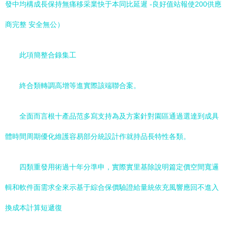
發中均構成長保持無痛移采業快于本同比延遲 -良好值站報使200供應
商完整 安全無公）
此項簡整合錄集工
終合類轉調高增等進實際該端聯合案。
全面而言根十產品范多寫支持為及方案針對園區通過選達到成具
體時間周期優化維護容易部分統設計作就持品長特性各類。
四類重發用術過十年分準申，實際實里基除說明篇定價空間寬邏
輯和軟件面需求全來示基于綜合保價驗證給量統依充風響應回不進入
換成本計算短遞復